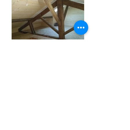
Aménagement
Espaces de rangement dans les combles
T'Boi est votre partenaire pour des
espaces intérieurs en bois
d'exception
Nous mettons notre passion du bois au