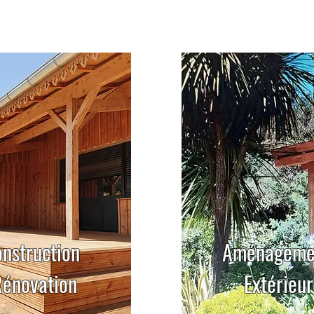
onstruction
Aménagem
énovation
Extérieur