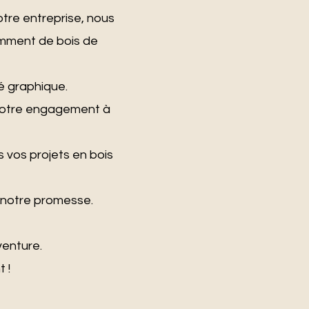
otre entreprise, nous
amment de bois de
té graphique.
e notre engagement à
vos projets en bois
t notre promesse.
venture.
 !