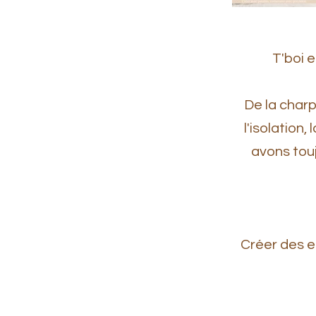
T'boi es
De la charp
l'isolation
avons touj
Créer des e