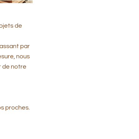
ojets de
passant par
esure, nous
r de notre
os proches.